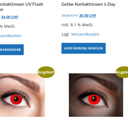
ontaktlinsen UV Flash
Gelbe Kontaktlinsen 1-Day
uo
36,00
CHF
30,00
CHF
F
34,00
CHF
inkl. 8,1 % MwSt.
1 % MwSt.
zzgl.
Versandkosten
sandkosten
AUSFÜHRUNG WÄHLEN
 WARENKORB
Angebot!
Angeb