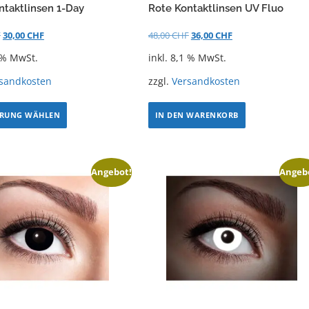
ntaktlinsen 1-Day
Rote Kontaktlinsen UV Fluo
F
30,00
CHF
48,00
CHF
36,00
CHF
1 % MwSt.
inkl. 8,1 % MwSt.
sandkosten
zzgl.
Versandkosten
RUNG WÄHLEN
IN DEN WARENKORB
Angebot!
Angeb