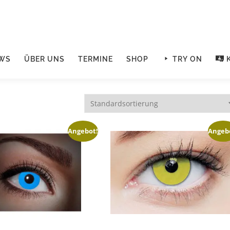
WS
ÜBER UNS
TERMINE
SHOP
TRY ON
Angebot!
Angeb