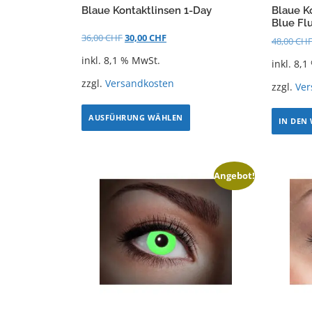
Blaue Kontaktlinsen 1-Day
Blaue K
Blue Fl
36,00
CHF
30,00
CHF
48,00
CH
inkl. 8,1 % MwSt.
inkl. 8,
zzgl.
Versandkosten
zzgl.
Ver
AUSFÜHRUNG WÄHLEN
IN DEN
Angebot!