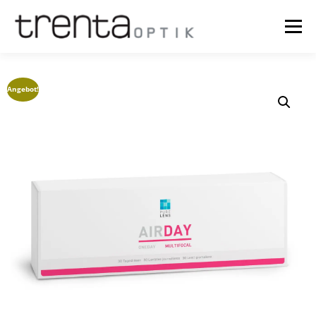
Menü
OPTIK
NEWS
ÜBER UNS
TERMINE
SHOP
Angebot!
TRY ON
KASSE
WARENKORB
MEIN KONTO