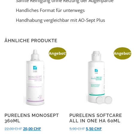
Sanfte Reinigung ohne Reizung der Augenpartie
Handliches Format für unterwegs
Handhabung vergleichbar mit AO-Sept Plus
ÄHNLICHE PRODUKTE
Angebot!
Angebot!
PURELENS MONOSEPT
PURELENS SOFTCARE
360ML
ALL IN ONE HA 60ML
22,00
CHF
20,00
CHF
5,90
CHF
5,50
CHF