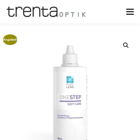
Menü
OPTIK
NEWS
ÜBER UNS
TERMINE
SHOP
Angebot!
TRY ON
KASSE
WARENKORB
MEIN KONTO